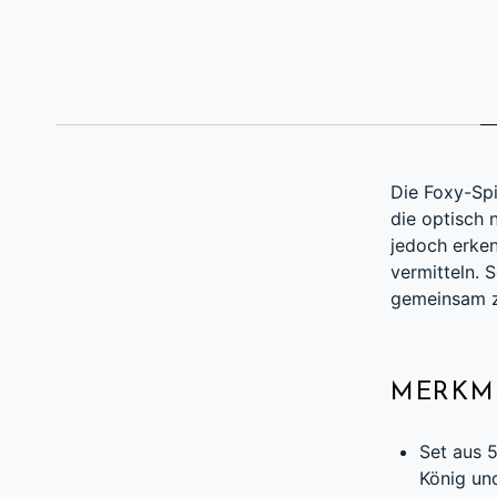
BESCHREI
Die Foxy-Spi
die optisch
jedoch erken
vermitteln.
gemeinsam z
MERKM
Set aus 5
König und