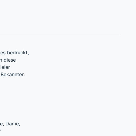
des bedruckt,
n diese
ieler
d Bekannten
ube, Dame,
r