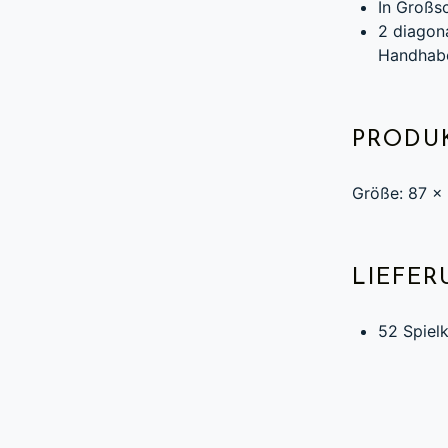
In Großs
2 diagon
Handhab
PRODU
Größe: 87 x
LIEFE
52 Spielk