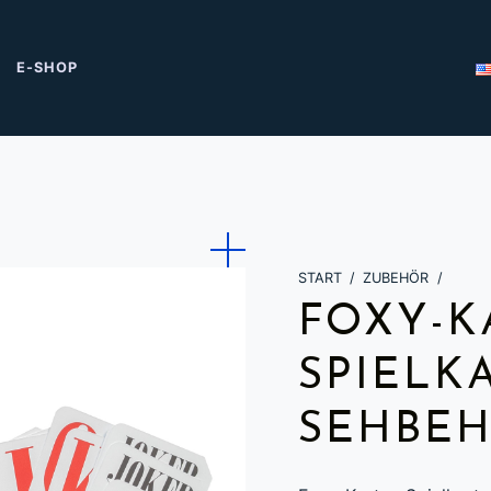
E-SHOP
START
/
ZUBEHÖR
/
FOXY-K
SPIELK
SEHBEH