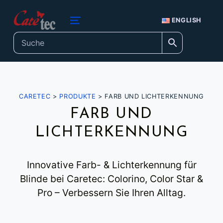
Inhalt
springen
caretec
ENGLISH
INNOVATIONEN FÜR BLINDE, TAUBBLINDE, STARK SEHBEHINDERTE UND FARBENBLINDE
MENU
CARETEC
>
PRODUKTE
>
FARB UND LICHTERKENNUNG
FARB UND
LICHTERKENNUNG
Innovative Farb- & Lichterkennung für
Blinde bei Caretec: Colorino, Color Star &
Pro – Verbessern Sie Ihren Alltag.