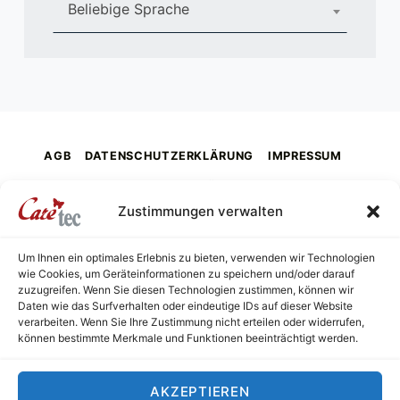
Beliebige Sprache
AGB
DATENSCHUTZERKLÄRUNG
IMPRESSUM
KONTAKT
ÜBER UNS
Zustimmungen verwalten
Um Ihnen ein optimales Erlebnis zu bieten, verwenden wir Technologien
wie Cookies, um Geräteinformationen zu speichern und/oder darauf
caretec
zuzugreifen. Wenn Sie diesen Technologien zustimmen, können wir
INNOVATIONEN FÜR BLINDE, TAUBBLINDE, STARK SEHBEHINDERTE UND FARBENBLINDE
Daten wie das Surfverhalten oder eindeutige IDs auf dieser Website
verarbeiten. Wenn Sie Ihre Zustimmung nicht erteilen oder widerrufen,
können bestimmte Merkmale und Funktionen beeinträchtigt werden.
© 2026
Caretec
•
Datenschutzerklärung (EU)
•
Powered
by
WordPress
.
•
Nach oben ↑
AKZEPTIEREN