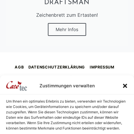
DRAFTSMAN
Zeichenbrett zum Ertasten!
Mehr Infos
AGB
DATENSCHUTZERKLÄRUNG
IMPRESSUM
KONTAKT
ÜBER UNS
Zustimmungen verwalten
Um Ihnen ein optimales Erlebnis zu bieten, verwenden wir Technologien
wie Cookies, um Geräteinformationen zu speichern und/oder darauf
caretec
zuzugreifen. Wenn Sie diesen Technologien zustimmen, können wir
INNOVATIONEN FÜR BLINDE, TAUBBLINDE, STARK SEHBEHINDERTE UND FARBENBLINDE
Daten wie das Surfverhalten oder eindeutige IDs auf dieser Website
verarbeiten. Wenn Sie Ihre Zustimmung nicht erteilen oder widerrufen,
können bestimmte Merkmale und Funktionen beeinträchtigt werden.
© 2026
Caretec
•
Datenschutzerklärung (EU)
•
Powered