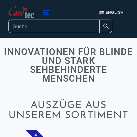
Inhalt
springen
caretec
ENGLISH
INNOVATIONEN FÜR BLINDE, TAUBBLINDE, STARK SEHBEHINDERTE UND FARBENBLINDE
INNOVATIONEN FÜR BLINDE
UND STARK
SEHBEHINDERTE
MENSCHEN
AUSZÜGE AUS
UNSEREM SORTIMENT